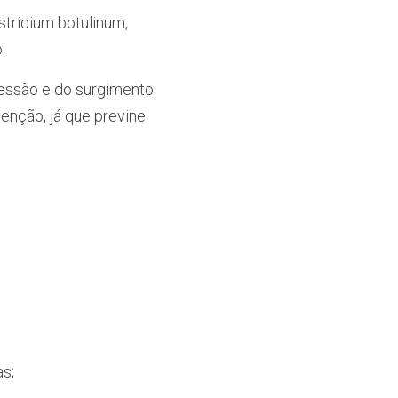
tridium botulinum, 
.
essão e do surgimento 
nção, já que previne 
as;