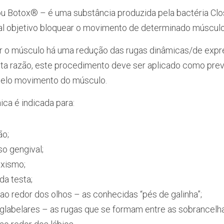
ou Botox® – 
é uma substância produzida pela bactéria Clos
l objetivo bloquear o movimento de determinado músculo
ar o músculo há uma redução das rugas dinâmicas/de expr
sta razão, este procedimento deve ser aplicado como preve
pelo movimento do músculo.
ica é indicada para:
ão;
o gengival; 
uxismo;
da testa;
 ao redor dos olhos – as conhecidas “pés de galinha”;
 glabelares – as rugas que se formam entre as sobrancelh