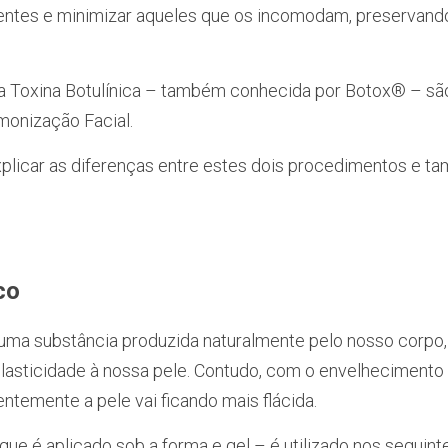
entes e minimizar aqueles que os incomodam, preservando
 a Toxina Botulínica – também conhecida por Botox® – sã
monização Facial.
plicar as diferenças entre estes dois procedimentos e t
co
 uma substância produzida naturalmente pelo nosso corpo,
elasticidade à nossa pele. Contudo, com o envelhecimento 
temente a pele vai ficando mais flácida. 
que é aplicado sob a forma e gel – é utilizado nos seguint