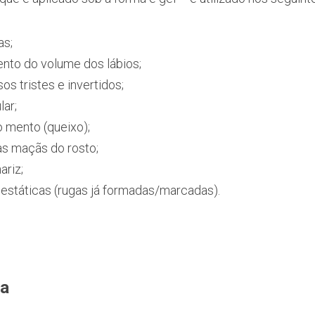
as;
nto do volume dos lábios;
os tristes e invertidos;
ar;
 mento (queixo);
s maçãs do rosto;
ariz;
estáticas (rugas já formadas/marcadas). 
a 