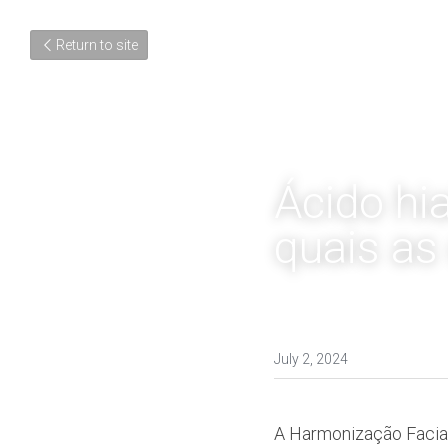
Return to site
Ácido hi
quais as
July 2, 2024
A Harmonização Facial