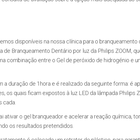
mos disponíveis na nossa clínica para o branqueamento d
ma de Branqueamento Dentário por luz da Philips ZOOM, qu
ma combinação entre o Gel de peróxido de hidrogénio e u
a duração de 1hora e é realizado da seguinte forma: é ap
s, os quais ficam expostos à luz LED da lâmpada Philips 
s cada.
vai ativar o gel branqueador e acelerar a reação química, t
ndo os resultados pretendidos.
tratamento é colocado um retrator de plástico, para garanti