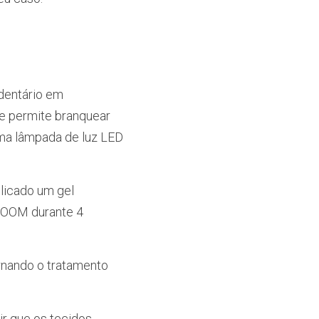
entário em 
e permite branquear 
ma lâmpada de luz LED 
licado um gel 
ZOOM durante 4 
ornando o tratamento 
r que os tecidos 