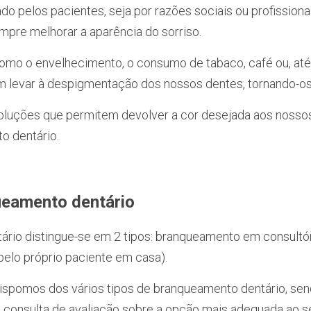
o pelos pacientes, seja por razões sociais ou profissionais,
mpre melhorar a aparência do sorriso. 
omo o envelhecimento, o consumo de tabaco, café ou, até,
m levar à despigmentação dos nossos dentes, tornando-o
oluções que permitem devolver a cor desejada aos nossos
o dentário.
ueamento dentário
rio distingue-se em 2 tipos: branqueamento em consultó
pelo próprio paciente em casa).
dispomos dos vários tipos de branqueamento dentário, sen
 consulta de avaliação sobre a opção mais adequada ao s