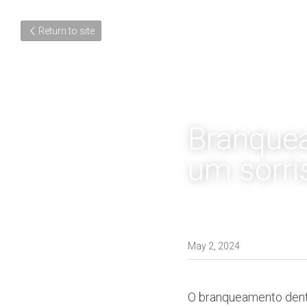
Return to site
Branquea
um sorri
May 2, 2024
O branqueamento dentár