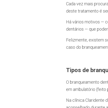
Cada vez mais procurad
deste tratamento é se
Há vários motivos — c
dentários — que pode
Felizmente, existem s
caso do branqueament
Tipos de branq
O branqueamento dentá
em ambulatório (feito 
Na clínica Claridente 
aconselhado durante a