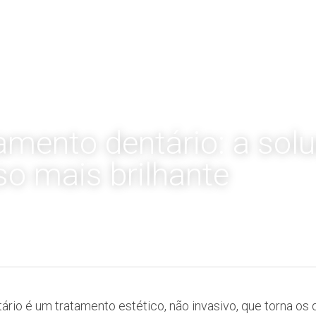
mento dentário: a solu
so mais brilhante
io é um tratamento estético, não invasivo, que torna os 