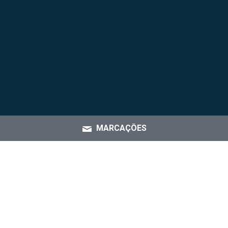
MARCAÇÕES
CLARIDENTE - Clínica de Medicina Dentária © 2024
LIVRO DE RECLAMAÇÕES
POLÍTICA DE PRIVACIDADE
Estabelecimento Fixo registado na ERS sob o número: E113466